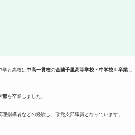
中学と高校は
中高一貫校
の
金蘭千里高等学校・中学校
を
卒業
し
学部
を卒業しました。
管理指導者などの経験し、政党支部職員となっています。