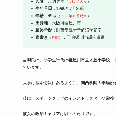
氏名：
吉羽美華
（
よしば みか
）
生年月日：
1980年7月26日
年齢：
45歳
（
2025年10月時点
）
出身地：
大阪府寝屋川市
最終学歴：
関西学院大学経済学部卒
肩書き
：
元 寝屋川市議会議員
（
役職
）
吉羽氏は、小学生時代は
寝屋川市立木屋小学校
、
ています。
大学は基本情報にあるように、
関西学院大学経済
後に、スポーツクラブのインストラクターや栄養
彼女の
政治キャリア
は以下の通りです。