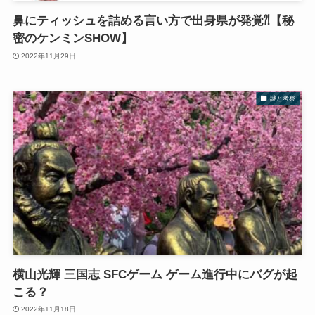
鼻にティッシュを詰める言い方で出身県が発覚⁈【秘
密のケンミンSHOW】
2022年11月29日
謎と考察
横山光輝 三国志 SFCゲーム ゲーム進行中にバグが起
こる？
2022年11月18日