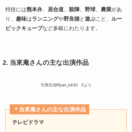
特技には
熊本弁
、
居合道
、
殺陣
、
野球
、
農業
があ
り、
趣味
は
ランニング
や
野良猫
と
遊ぶ
こと、
ルー
ビックキューブ
など多岐にわたります。
2. 当來庵さんの主な出演作品
引用元/@Ryan_toh10 Xより
＊当來庵さんの主な出演作品
テレビドラマ