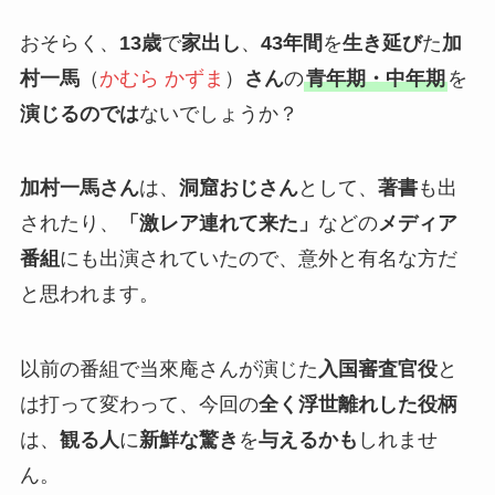
おそらく、
13歳
で
家出し
、
43年間
を
生き延び
た
加
村一馬
（
かむら かずま
）
さん
の
青年期・中年期
を
演じるのでは
ないでしょうか？
加村一馬さん
は、
洞窟おじさん
として、
著書
も出
されたり、
「激レア連れて来た」
などの
メディア
番組
にも出演されていたので、意外と有名な方だ
と思われます。
以前の番組で当來庵さんが演じた
入国審査官役
と
は打って変わって、今回の
全く浮世離れした役柄
は、
観る人
に
新鮮な驚き
を
与えるかも
しれませ
ん。