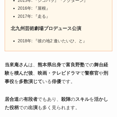
2015年: 『シコバラ』『ノクターン』
2016年: 『屋根』
2017年: 『走る』
北九州芸術劇場プロデュース公演
2018年: 『彼の地2 逢いたいひ、と』
当來庵さん
は、
熊本県出身
で
富良野塾
での
舞台経
験
を
積んだ後
、
映画・テレビドラマ
で
警察官
や
刑
事役
を
多数演じて
いる
俳優
です。
居合道
の
有段者
でもあり、
殺陣
の
スキル
を
活かし
た役柄
での
出演
も多く見られます。