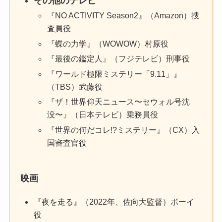
その他のテレビ
『NO ACTIVITY Season2』（Amazon）捜
査員役
『蝶の力学』（WOWOW）村原役
『最後の鑑定人』（フジテレビ）刑事役
『ワールド極限ミステリー「9.11」』
（TBS）武藤役
『ザ！世界仰天ニュース〜セウォル号沈
没〜』（日本テレビ）乗務員役
『世界の何だコレ!?ミステリー』（CX）入
国審査官役
映画
『夜を走る』（2022年、佐向大監督）ボーイ
役