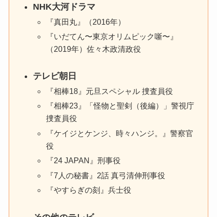
NHK大河ドラマ
『真田丸』（2016年）
『いだてん〜東京オリムピック噺〜』
（2019年）佐々木政清政役
テレビ朝日
『相棒18』元旦スペシャル 捜査員役
『相棒23』「怪物と聖剣（後編）」警視庁
捜査員役
『ケイジとケンジ、時々ハンジ。』警察官
役
『24 JAPAN』刑事役
『7人の秘書』2話 真弓清伸刑事役
『やすらぎの刻』兵士役