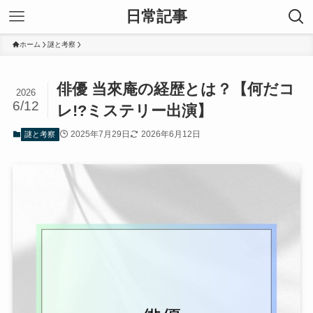
日常記事
ホーム
謎と考察
俳優 当來庵の経歴とは？【何だコ
2026
6/12
レ!?ミステリー出演】
2025年7月29日
2026年6月12日
謎と考察