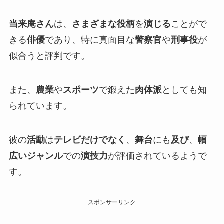
当来庵さん
は、
さまざまな役柄
を
演じる
ことがで
きる
俳優
であり、特に真面目な
警察官
や
刑事役
が
似合うと評判です。
また、
農業
や
スポーツ
で鍛えた
肉体派
としても知
られています。
彼の
活動
は
テレビだけでなく
、
舞台
にも
及び
、
幅
広いジャンル
での
演技力
が評価されているようで
す。
スポンサーリンク