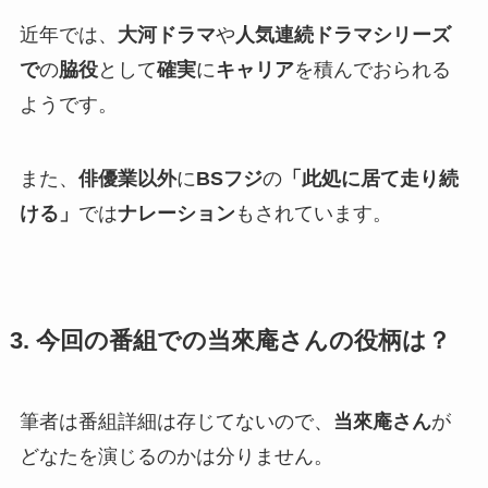
近年では、
大河ドラマ
や
人気連続ドラマシリーズ
で
の
脇役
として
確実
に
キャリア
を積んでおられる
ようです。
また、
俳優業以外
に
BSフジ
の
「此処に居て走り続
ける」
では
ナレーション
もされています。
3. 今回の番組での当來庵さんの役柄は？
筆者は番組詳細は存じてないので、
当來庵さん
が
どなたを演じるのかは分りません。