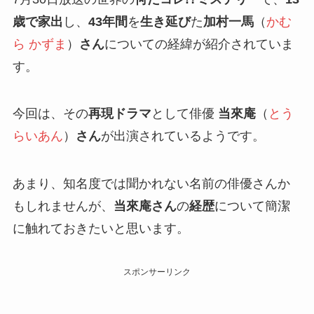
歳で家出
し、
43年間
を
生き延び
た
加村一馬
（
かむ
ら かずま
）
さん
についての経緯が紹介されていま
す。
今回は、その
再現ドラマ
として俳優
当來庵
（
とう
らいあん
）
さん
が出演されているようです。
あまり、知名度では聞かれない名前の俳優さんか
もしれませんが、
当來庵さん
の
経歴
について簡潔
に触れておきたいと思います。
スポンサーリンク