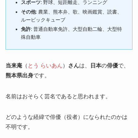
スポーツ
: 野球、短距離走、ランニング
その他
: 農業、熊本弁、歌、映画鑑賞、読書、
ルービックキューブ
免許
: 普通自動車免許、大型自動二輪、大型特
殊自動車
当来庵
（
とう らいあん
）
さん
は、
日本
の
俳優
で、
熊本県出身
です。
名前はおそらく芸名であると思われます。
どのような経緯で俳優（役者）になられたのかは
不明です。