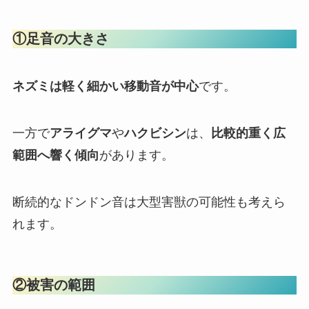
①足音の大きさ
ネズミは軽く細かい移動音が中心
です。
一方で
アライグマ
や
ハクビシン
は、
比較的重く広
範囲へ響く傾向
があります。
断続的なドンドン音は大型害獣の可能性も考えら
れます。
②被害の範囲