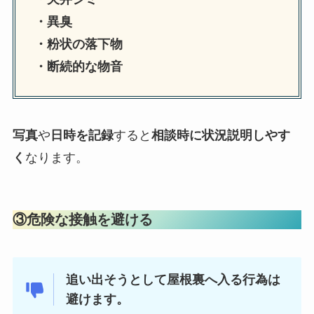
・異臭
・粉状の落下物
・断続的な物音
写真
や
日時を記録
すると
相談時に状況説明しやす
く
なります。
③危険な接触を避ける
追い出そうとして屋根裏へ入る行為は
避けます。