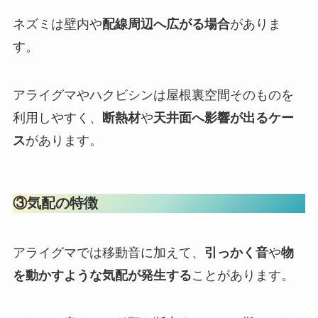
ネズミは壁内や
配線周辺へ広がる場合
がありま
す。
アライグマやハクビシンは屋根裏空間そのものを
利用しやすく、
断熱材
や
天井面へ影響が出るケー
ス
があります。
③気配の特徴
アライグマでは移動音に加えて、
引っかく音
や
物
を動かすような気配が発生する
ことがあります。