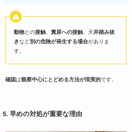
動物
との
接触
、
糞尿への接触
、天
井踏み抜
き
など
別の危険が発生する場合
がありま
す。
確認
は
観察中心にとどめる方法が現実的
です。
5. 早めの対処が重要な理由