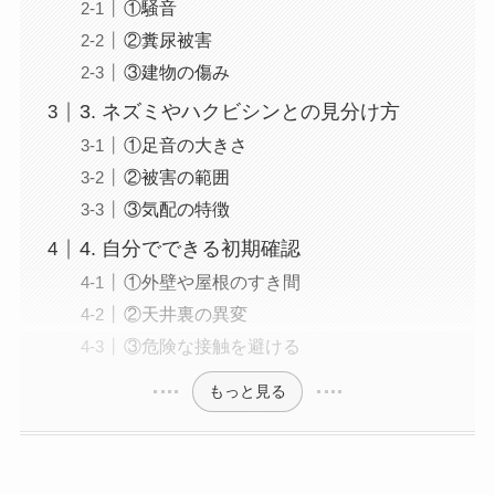
①騒音
②糞尿被害
③建物の傷み
3. ネズミやハクビシンとの見分け方
①足音の大きさ
②被害の範囲
③気配の特徴
4. 自分でできる初期確認
①外壁や屋根のすき間
②天井裏の異変
③危険な接触を避ける
もっと見る