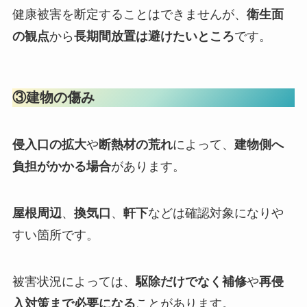
健康被害を断定することはできませんが、
衛生面
の観点
から
長期間放置は避けたいところ
です。
③建物の傷み
侵入口の拡大
や
断熱材の荒れ
によって、
建物側へ
負担がかかる場合
があります。
屋根周辺
、
換気口
、
軒下
などは確認対象になりや
すい箇所です。
被害状況によっては、
駆除だけでなく補修
や
再侵
入対策まで必要になる
ことがあります。