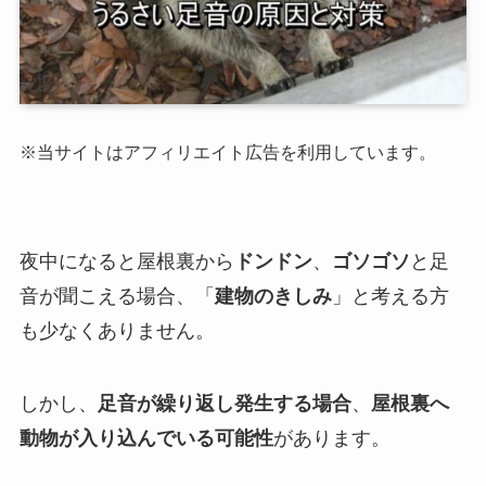
※当サイトはアフィリエイト広告を利用しています。
夜中になると屋根裏から
ドンドン
、
ゴソゴソ
と足
音が聞こえる場合、「
建物のきしみ
」と考える方
も少なくありません。
しかし、
足音が繰り返し発生する場合
、
屋根裏へ
動物が入り込んでいる可能性
があります。