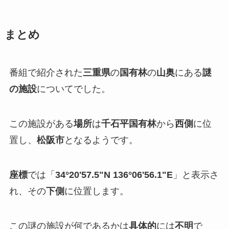
まとめ
番組で紹介された
三重県
の
国有林
の
山奥
にある
謎
の施設
についてでした。
この施設がある
場所
は
千石平国有林
から
西側
に位
置し、
松阪市
となるようです。
座標
では「
34°20'57.5"N 136°06'56.1"E
」と表示さ
れ、その
下側
に位置します。
この謎の施設が何であるかは
具体的
には
不明
で