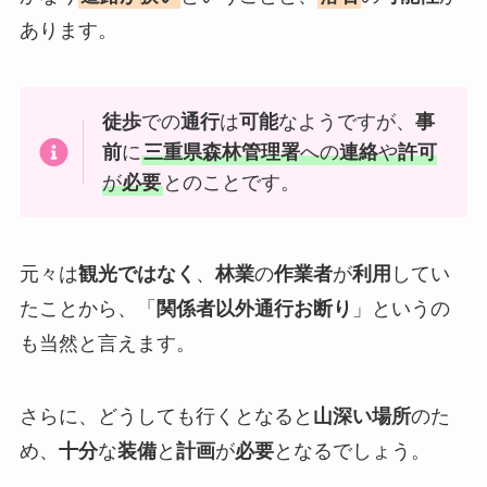
あります。
徒歩
での
通行
は
可能
なようですが、
事
前
に
三重県森林管理署
への
連絡
や
許可
が
必要
とのことです。
元々は
観光ではなく
、
林業
の
作業者
が
利用
してい
たことから、「
関係者以外通行お断り
」というの
も当然と言えます。
さらに、どうしても行くとなると
山深い場所
のた
め、
十分
な
装備
と
計画
が
必要
となるでしょう。