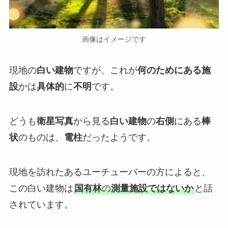
画像はイメージです
現地の
白い建物
ですが、これが
何のためにある施
設
かは
具体的
に
不明
です。
どうも
衛星写真
から見る
白い建物
の
右側
にある
棒
状
のものは、
電柱
だったようです。
現地を訪れたあるユーチューバーの方によると、
この白い建物は
国有林
の
測量施設ではないか
と話
されています。