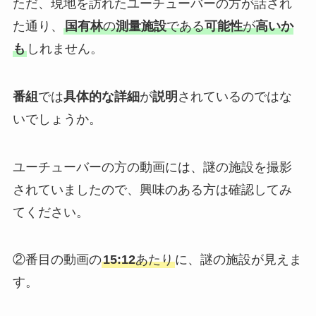
ただ、現地を訪れたユーチューバーの方が話され
た通り、
国有林
の
測量施設
である
可能性
が
高いか
も
しれません。
番組
では
具体的な詳細
が
説明
されているのではな
いでしょうか。
ユーチューバーの方の動画には、謎の施設を撮影
されていましたので、興味のある方は確認してみ
てください。
②番目の動画の
15:12
あたり
に、謎の施設が見えま
す。