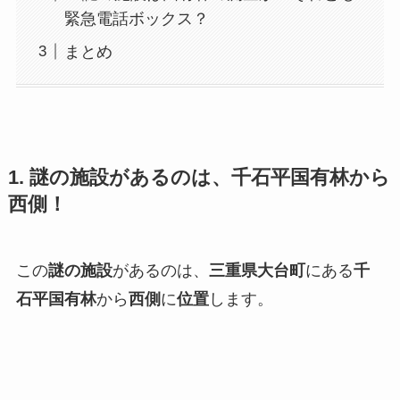
緊急電話ボックス？
まとめ
1. 謎の施設があるのは、千石平国有林から
西側！
この
謎の施設
があるのは、
三重県大台町
にある
千
石平国有林
から
西側
に
位置
します。