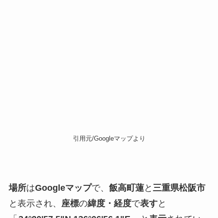
引用元/Googleマップより
場所
は
Googleマップ
で、
飯高町蓮
と
三重県松阪市
と表示され、
座標
の
緯度・経度
で
表す
と