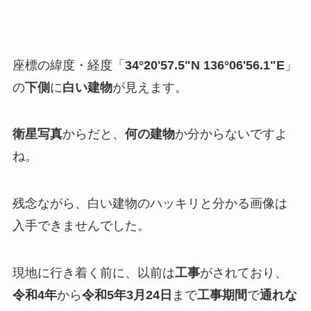
座標の緯度・経度「
34°20'57.5"N 136°06'56.1"E
」
の
下側
に
白い建物
が見えます。
衛星写真
からだと、
何の建物
か分からないですよ
ね。
残念ながら、白い建物のハッキリと分かる画像は
入手できませんでした。
現地に行き着く前に、以前は
工事
がされており、
令和4年
から
令和5年3月24日
まで
工事期間
で
通れな