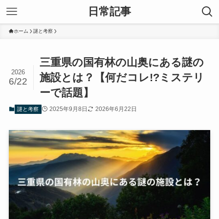
日常記事
ホーム
謎と考察
三重県の国有林の山奥にある謎の
2026
施設とは？【何だコレ!?ミステリ
6/22
ーで話題】
2025年9月8日
2026年6月22日
謎と考察