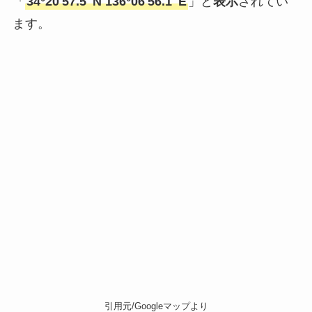
「
34°20'57.5"N 136°06'56.1"E
」と
表示
されてい
ます。
引用元/Googleマップより