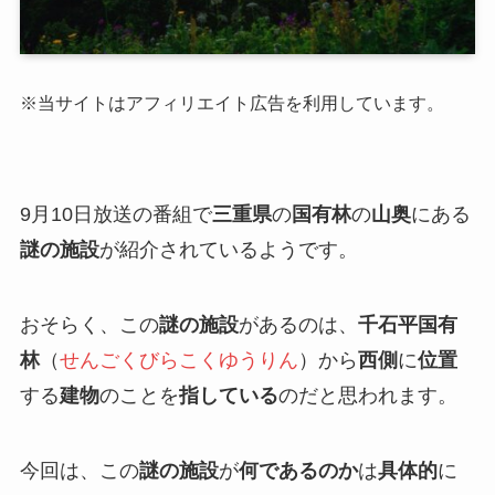
※当サイトはアフィリエイト広告を利用しています。
9月10日放送の番組で
三重県
の
国有林
の
山奥
にある
謎の施設
が紹介されているようです。
おそらく、この
謎の施設
があるのは、
千石平国有
林
（
せんごくびらこくゆうりん
）から
西側
に
位置
する
建物
のことを
指している
のだと思われます。
今回は、この
謎の施設
が
何であるのか
は
具体的
に