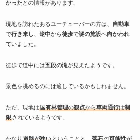
かった
との情報があります。
現地を訪れたあるユーチューバーの方は、
自動車
で
行き来し
、
途中
から
徒歩
で
謎の施設
へ
向かわれ
て
いました。
徒歩で道中には
五段の滝
が見えたようです。
景色を眺めるのには適しているかもしれません。
ただ、現地は
国有林管理
の
観点
から
車両通行
は
制
限
されているようです。
かなり
道路が狭い
ということと、
落石
の
可能性
が