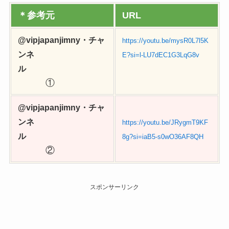
＊参考元
URL
@vipjapanjimny・チャ
https://youtu.be/mysR0L7l5K
ンネ
E?si=l-LU7dEC1G3LqG8v
ル
①
@vipjapanjimny・チャ
ンネ
https://youtu.be/JRygmT9KF
ル
8g?si=iaB5-s0wO36AF8QH
②
スポンサーリンク