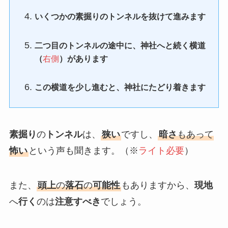
いくつかの素掘りのトンネルを抜けて進みます
二つ目のトンネルの途中に、神社へと続く横道
（
右側
）があります
この横道を少し進むと、神社にたどり着きます
素掘り
の
トンネル
は、
狭い
ですし、
暗さ
もあって
怖い
という声も聞きます。（※
ライト必要
）
また、
頭上
の
落石
の
可能性
もありますから、
現地
へ
行く
のは
注意すべき
でしょう。