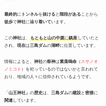
最終的
に
トンネル
を
抜ける
と
階段がある
ことから
徒歩
で
神社
に
辿り着いて
います。
この
神社
は、
もともと山の中腹
に
鎮座
していたと
され、
現在
は
三島ダム
の
湖畔
に位置しています。
情報によると、
神社
の
祭神
は
素戔嗚命
（
スサノオ
ノミコト
）を祀っているのではないかと言われて
おり、地域の人々に信仰されているようです。
「
山王神社」
の
歴史
は、
三島ダム
の
建設
と
密接
に
関連
しています。