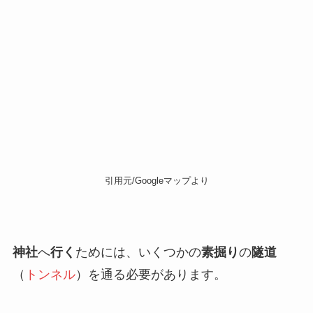
引用元/Googleマップより
神社
へ
行く
ためには、いくつかの
素掘り
の
隧道
（
トンネル
）を通る必要があります。