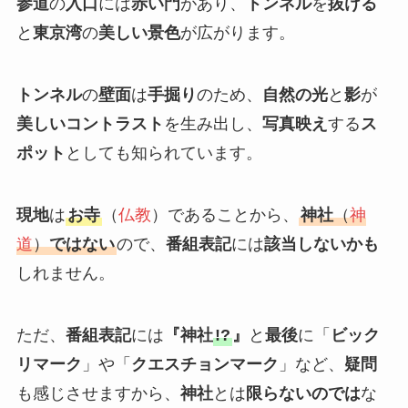
参道
の
入口
には
赤い門
があり、
トンネル
を
抜ける
と
東京湾
の
美しい景色
が広がります。
トンネル
の
壁面
は
手掘り
のため、
自然の光
と
影
が
美しいコントラスト
を生み出し、
写真映え
する
ス
ポット
としても知られています。
現地
は
お寺
（
仏教
）であることから、
神社
（
神
道
）
ではない
ので、
番組表記
には
該当しないかも
しれません。
ただ、
番組表記
には
『神社
!?
』
と
最後
に「
ビック
リマーク
」や「
クエスチョンマーク
」など、
疑問
も感じさせますから、
神社
とは
限らないのでは
な