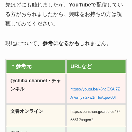
先ほどにも触れましたが、
YouTube
で配信してい
る方がおられましたから、興味をお持ちの方は視
聴してみてください。
現地について、
参考になるかも
しれません。
＊参考元
URLなど
@chiba-channel・チャ
ンネル
https://youtu.be/k8hcCXAi7Z
A?si=y7Gxw1nHoAqew80I
文春オンライン
https://bunshun.jp/articles/-/7
5561?page=2