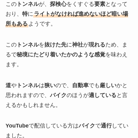
この
トンネル
が、
探検心
をくすぐる
要素
となって
おり、
特
に
ライトがなければ進めないほど暗い場
所もある
ようです。
この
トンネル
を
抜けた先
に
神社
が
現れる
ため、ま
るで
秘境にたどり着いたかのような感覚
を味わえ
ます。
道
や
トンネル
は
狭い
ので、
自動車
でも
厳しい
かと
思われますので、
バイク
のほうが
適している
と言
えるかもしれません。
YouTube
で配信している方は
バイク
で
通行
してい
ました。