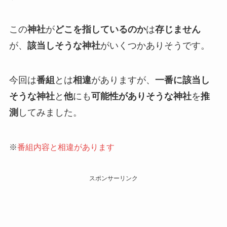
この
神社
が
どこを指しているのか
は
存じません
が、
該当しそうな神社
がいくつかありそうです。
今回は
番組
とは
相違
がありますが、
一番に該当し
そうな神社
と
他
にも
可能性がありそうな神社
を
推
測
してみました。
※
番組内容と相違があります
スポンサーリンク