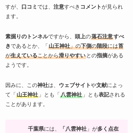
すが、
口コミ
では、
注意
すべき
コメント
が見られ
ます。
素掘りのトンネル
ですから、
頭上
の
落石注意
すべ
き
であるとか、「
山王神社
」の
下側
の
階段
には
苔
が
生えている
ことから
滑りやすい
との
指摘
がある
ようです。
因みに、この
神社
は、
ウェブサイト
や
文献
によっ
て「
山王神社
」とも「
八雲神社
」とも
表記
される
ことがあります。
千葉県
には、
「八雲神社
」が
多く点在