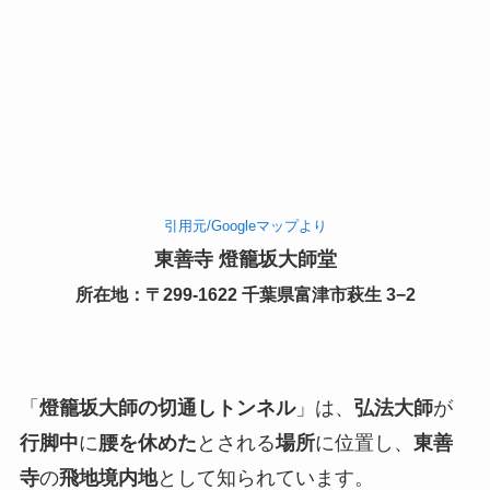
引用元/Googleマップより
東善寺 燈籠坂大師堂
所在地：〒299-1622 千葉県富津市萩生 3−2
「
燈籠坂大師の切通しトンネル
」は、
弘法大師
が
行脚中
に
腰を休めた
とされる
場所
に位置し、
東善
寺
の
飛地境内地
として知られています。