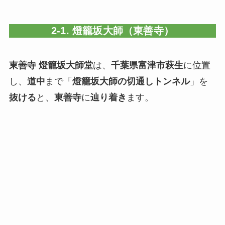
2-1. 燈籠坂大師（東善寺）
東善寺 燈籠坂大師堂
は、
千葉県富津市萩生
に位置
し、
道中
まで「
燈籠坂大師の切通しトンネル
」を
抜ける
と、
東善寺
に
辿り着き
ます。