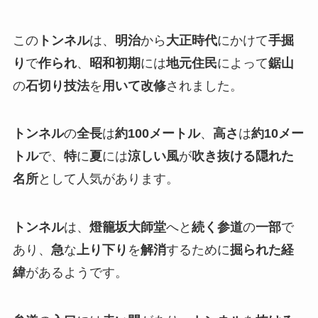
この
トンネル
は、
明治
から
大正時代
にかけて
手掘
り
で
作られ
、
昭和初期
には
地元住民
によって
鋸山
の
石切り技法
を
用いて改修
されました。
トンネル
の
全長
は
約100メートル
、
高さ
は
約10メー
トル
で、
特
に
夏
には
涼しい風
が
吹き抜ける隠れた
名所
として人気があります。
トンネル
は、
燈籠坂大師堂
へと
続く参道
の
一部
で
あり、
急
な
上り下り
を
解消
するために
掘られた経
緯
があるようです。