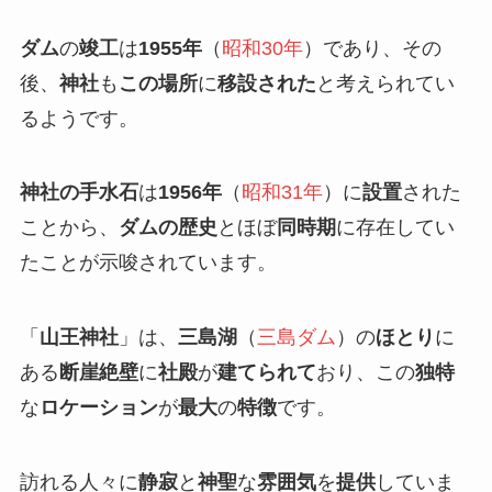
ダム
の
竣工
は
1955年
（
昭和30年
）であり、その
後、
神社
も
この場所
に
移設された
と考えられてい
るようです。
神社の手水石
は
1956年
（
昭和31年
）に
設置
された
ことから、
ダムの歴史
とほぼ
同時期
に存在してい
たことが示唆されています。
「
山王神社
」は、
三島湖
（
三島ダム
）の
ほとり
に
ある
断崖絶壁
に
社殿
が
建てられて
おり、この
独特
な
ロケーション
が
最大
の
特徴
です。
訪れる人々に
静寂
と
神聖
な
雰囲気
を
提供
していま