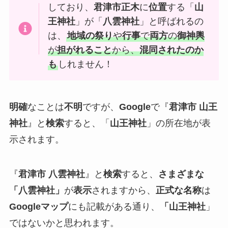
しており、
君津市正木
に
位置
する「
山
王神社
」が「
八雲神社
」と呼ばれるの
は、
地域の祭り
や
行事
で
両方
の
御神輿
が
担がれること
から、
混同されたのか
も
しれません！
明確
なことは
不明
ですが、
Google
で『
君津市 山王
神社
』と
検索
すると、「
山王神社
」の所在地が表
示されます。
『
君津市 八雲神社
』と
検索
すると、
さまざまな
「八雲神社」
が
表示
されますから、
正式な名称
は
Googleマップ
にも記載がある通り、
「山王神社
」
ではないかと思われます。