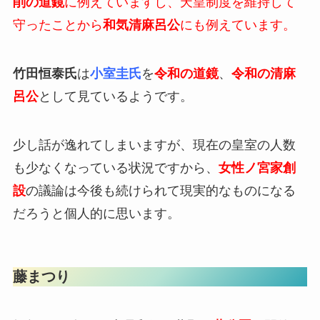
削の道鏡
に例えていますし、天皇制度を維持して
守ったことから
和気清麻呂公
にも例えています。
竹田恒泰氏
は
小室圭氏
を
令和の道鏡
、
令和の清麻
呂公
として見ているようです。
少し話が逸れてしまいますが、現在の皇室の人数
も少なくなっている状況ですから、
女性ノ宮家創
設
の議論は今後も続けられて現実的なものになる
だろうと個人的に思います。
藤まつり