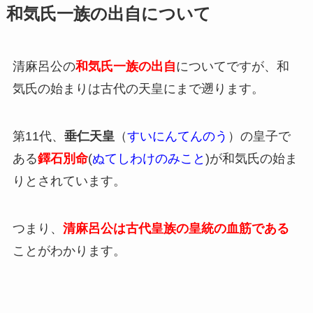
和気氏一族の出自について
清麻呂公の
和気氏一族の出自
についてですが、和
気氏の始まりは古代の天皇にまで遡ります。
第11代、
垂仁天皇
（
すいにんてんのう
）の皇子で
ある
鐸石別命
(
ぬてしわけのみこと
)が和気氏の始ま
りとされています。
つまり、
清麻呂公は古代皇族の皇統の血筋
である
ことがわかります。