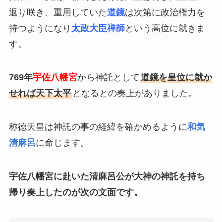
返り咲き、重用していた
道鏡
は次第に政治権力を
持つようになり
太政大臣禅師
という高位に就きま
す。
769年
宇佐八幡宮
から神託として
道鏡を皇位に就か
せれば天下太平
となる
との奏上がありました。
称徳天皇は神託の事の経緯を確かめるように
和気
清麻呂
に命じます。
宇佐八幡宮に赴いた清麻呂公が大神の神託を持ち
帰り奏上したのが次の文面です。