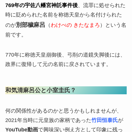
769年の宇佐八幡宮神託事件後
、流罪に処せられた
時に貶められた名前を称徳天皇から名付けられた
別部穢麻呂
のが
（
わけべの
きたなまろ
）という名
前です。
770年に称徳天皇崩御後、弓削の道鏡失脚後には、
政界に復帰して元の名前に戻されています。
和気清麻呂公と小室圭氏？
何の関係性があるのかと思うかもしれませんが、
2021年当時に元皇族の家柄であった
竹田恒泰氏
が
YouTube動画
で興味深い例え方として印象に残っ