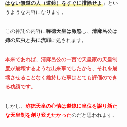
はない無道の人（道鏡）をすぐに排除せよ
」
とい
うような内容になります。
この神託の内容に
称徳天皇は激怒
し、
清麻呂公
は
姉の広虫
と
共に流罪
に処されます。
本来であれば、清麻呂公の一言で天皇家の天皇制
度が崩壊するような出来事でしたから、それを崩
壊させることなく維持した事はとても評価のでき
る功績です。
しかし、
称徳天皇の心情は道鏡に皇位を譲り新た
な天皇制を創り変えたかった
のだと思われます。