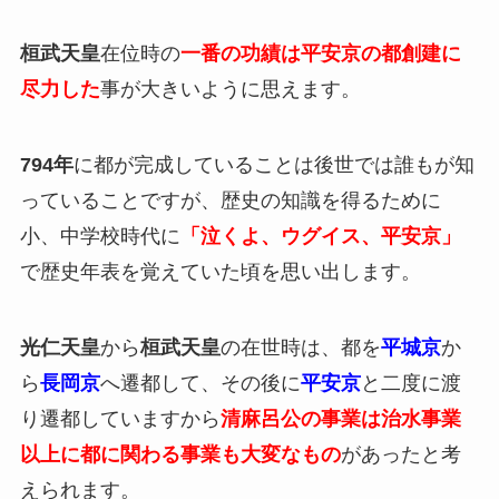
桓武天皇
在位時の
一番の功績は平安京の都創建に
尽力した
事が大きいように思えます。
794年
に都が完成していることは後世では誰もが知
っていることですが、歴史の知識を得るために
小、中学校時代に
「泣くよ、ウグイス、平安京」
で歴史年表を覚えていた頃を思い出します。
光仁天皇
から
桓武天皇
の在世時は、都を
平城京
か
ら
長岡京
へ遷都して、その後に
平安京
と二度に渡
り遷都していますから
清麻呂公の事業は治水事業
以上に都に関わる事業も大変なもの
があったと考
えられます。