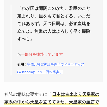
『
わが国は開闢このかた、君臣のこと
定まれり。臣をもて君とする、いまだ
これあらず。天つ日嗣は、必ず皇緒を
立てよ。無道の人はよろしく早く掃除
すべし
』
※
一部分を抜粋しています
引用：
宇佐八幡宮神託事件「ウィキペディア
(Wikipedia): フリー百科事典」
神託の意味は要するに
「
日本は古来より天皇家の
家系の中から天皇を立ててきた。天皇家の血筋で