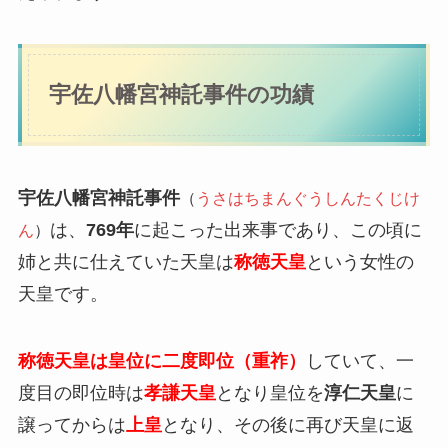
宇佐八幡宮神託事件の功績
宇佐八幡宮神託事件
（
うさはちまんぐうしんたくじけ
は、
769年
に起こった出来事であり、この頃に
ん
）
姉と共に仕えていた天皇は
称徳天皇
という女性の
天皇です。
称徳天皇は皇位に二度即位（重祚）
していて、一
度目の即位時は
孝謙天皇
となり皇位を
淳仁天皇
に
譲ってからは
上皇
となり、その後に再び天皇に返