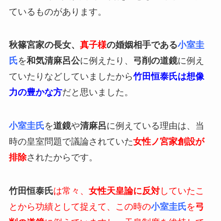
ているものがあります。
秋篠宮家の長女、
真子様
の婚姻相手である
小室圭
氏
を
和気清麻呂公
に例えたり、
弓削の道鏡
に例え
ていたりなどしていましたから
竹田恒泰氏は想像
力の豊かな方
だと思いました。
小室圭氏
を
道鏡
や
清麻呂
に例えている理由は、当
時の皇室問題で議論されていた
女性ノ宮家創設が
排除
されたからです。
竹田恒泰氏
は常々、
女性天皇論に反対
していたこ
とから功績として捉えて、この時の
小室圭氏
を
弓