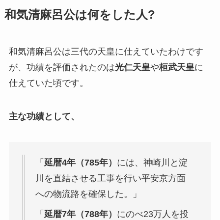
和気清麻呂公は何をした人?
和気清麻呂公は三代の天皇に仕えていたわけです
が、功績を評価されたのは
光仁天皇
や
桓武天皇
に
仕えていた頃です。
主な功績として、
「
延暦4年（785年）
には、神崎川と淀
川を直結させる工事を行い平安京方面
への物流路を確保した。」
「
延暦7年（788年）
にのべ23万人を投