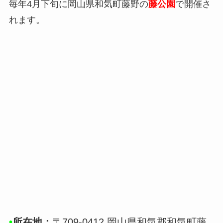
毎年4月下旬に岡山県和気町藤野の
藤公園
で開催さ
れます。
•
所在地：
〒709-0412 岡山県和気郡和気町藤