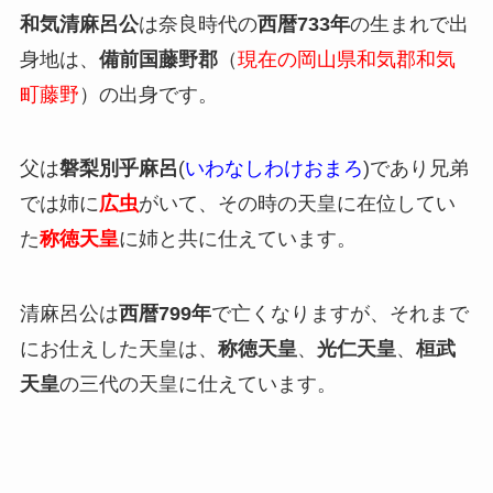
和気清麻呂公
は奈良時代の
西暦733年
の生まれで出
身地は、
備前国藤野郡
（
現在の岡山県和気郡和気
町藤野
）の出身です。
父は
磐梨別乎麻呂
(
いわなしわけおまろ
)であり兄弟
では姉に
広虫
がいて、その時の天皇に在位してい
た
称徳天皇
に姉と共に仕えています。
清麻呂公は
西暦799年
で亡くなりますが、それまで
にお仕えした天皇は、
称徳天皇
、
光仁天皇
、
桓武
天皇
の三代の天皇に仕えています。