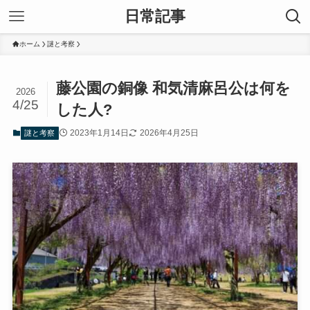
日常記事
ホーム
謎と考察
藤公園の銅像 和気清麻呂公は何を
2026
4/25
した人?
2023年1月14日
2026年4月25日
謎と考察