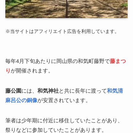
※当サイトはアフィリエイト広告を利用しています。
毎年4月下旬あたりに岡山県の和気町藤野で
藤まつ
り
が開催されます。
藤公園
には、
和気神社
と共に長年に渡って
和気清
麻呂公の銅像
が安置されています。
筆者は少年期に付近に移住していたことがあり、
祭りなどに参加していたことがあります。