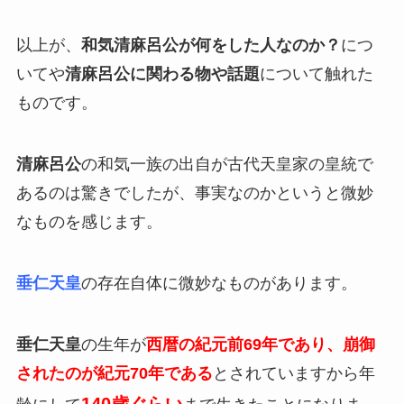
以上が、
和気清麻呂公が何をした人なのか？
につ
いてや
清麻呂公に関わる物や話題
について触れた
ものです。
清麻呂公
の和気一族の出自が古代天皇家の皇統で
あるのは驚きでしたが、事実なのかというと微妙
なものを感じます。
垂仁天皇
の存在自体に微妙なものがあります。
垂仁天皇
の生年が
西暦の紀元前69年であり、崩御
されたのが紀元70年である
とされていますから年
140歳ぐらい