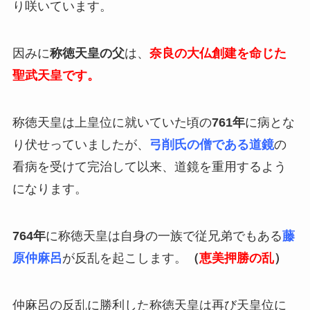
り咲いています。
因みに
称徳天皇の父
は、
奈良の大仏創建を命じた
聖武天皇です。
称徳天皇は上皇位に就いていた頃の
761年
に病とな
り伏せっていましたが、
弓削氏の僧である道鏡
の
看病を受けて完治して以来、道鏡を重用するよう
になります。
764年
に称徳天皇は自身の一族で従兄弟でもある
藤
原仲麻呂
が反乱を起こします。
（
恵美押勝の乱
）
仲麻呂の反乱に勝利した称徳天皇は再び天皇位に